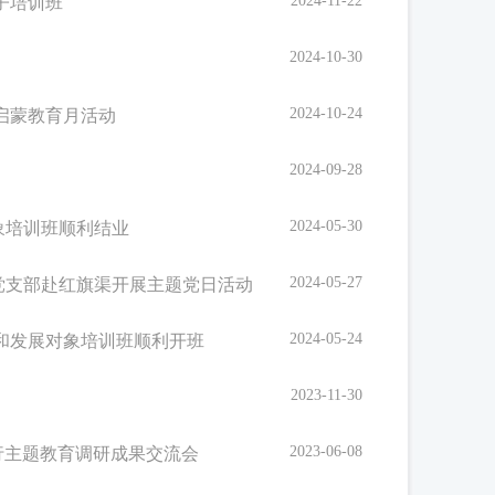
2024-11-22
子培训班
2024-10-30
2024-10-24
启蒙教育月活动
2024-09-28
2024-05-30
象培训班顺利结业
2024-05-27
党支部赴红旗渠开展主题党日活动
2024-05-24
子和发展对象培训班顺利开班
2023-11-30
2023-06-08
举行主题教育调研成果交流会