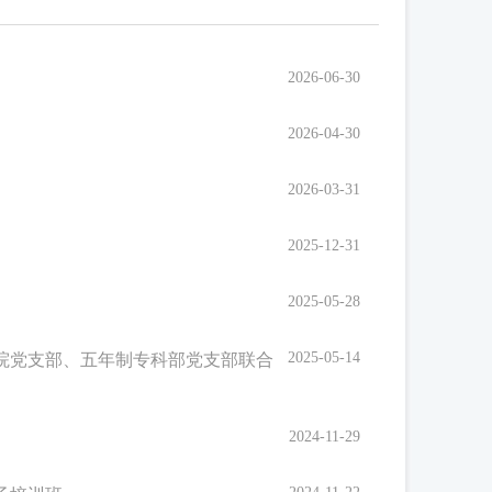
2026-06-30
2026-04-30
2026-03-31
2025-12-31
2025-05-28
2025-05-14
院党支部、五年制专科部党支部联合
2024-11-29