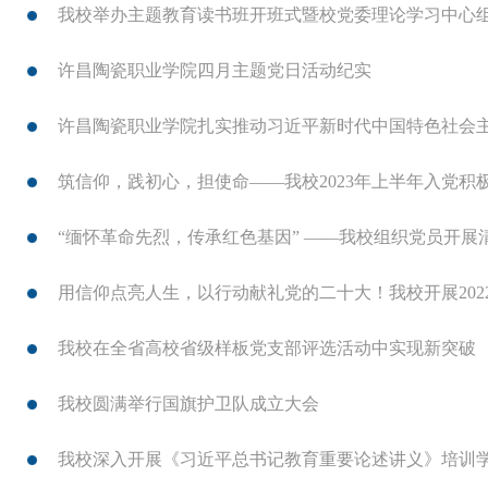
我校举办主题教育读书班开班式暨校党委理论学习中心
许昌陶瓷职业学院四月主题党日活动纪实
许昌陶瓷职业学院扎实推动习近平新时代中国特色社会
筑信仰，践初心，担使命——我校2023年上半年入党积
“缅怀革命先烈，传承红色基因” ——我校组织党员开展
用信仰点亮人生，以行动献礼党的二十大！我校开展20
我校在全省高校省级样板党支部评选活动中实现新突破
我校圆满举行国旗护卫队成立大会
我校深入开展《习近平总书记教育重要论述讲义》培训